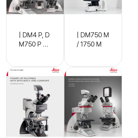
| DM4 P, D
| DM750 M
M750 P &
/ 1750 M
Visoria P