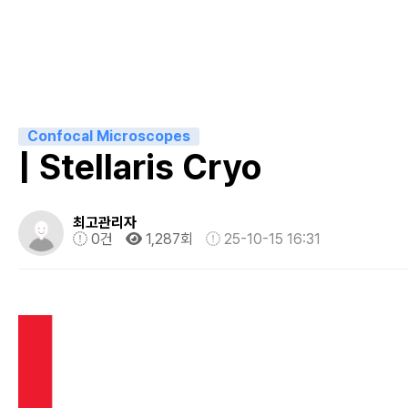
Confocal Microscopes
| Stellaris Cryo
최고관리자
0건
1,287회
25-10-15 16:31