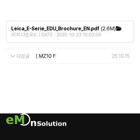
Leica_E-Serie_EDU_Brochure_EN.pdf
(2.6M)
41회 다운로드 | DATE : 2025-10-23 10:03:06
다음글
| MZ10 F
25.10.15