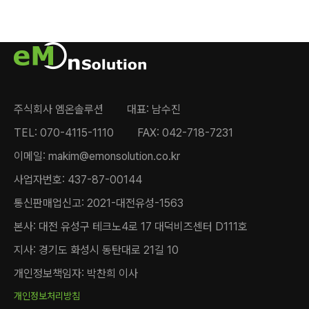
주식회사 엠온솔루션
대표: 남수진
TEL: 070-4115-1110
FAX: 042-718-7231
이메일: makim@emonsolution.co.kr
사업자번호: 437-87-00144
통신판매업신고: 2021-대전유성-1563
본사: 대전 유성구 테크노4로 17 대덕비즈센터 D111호
지사: 경기도 화성시 동탄대로 21길 10
개인정보책임자: 박찬희 이사
개인정보처리방침