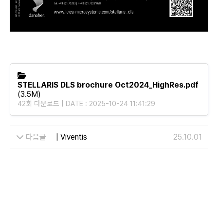
STELLARIS DLS brochure Oct2024_HighRes.pdf
(3.5M)
42회 다운로드 | DATE : 2025-10-24 11:41:29
다음글
| Viventis
25.10.01