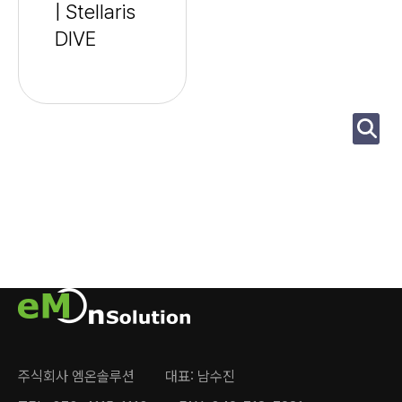
| Stellaris
DIVE
주식회사 엠온솔루션
대표: 남수진